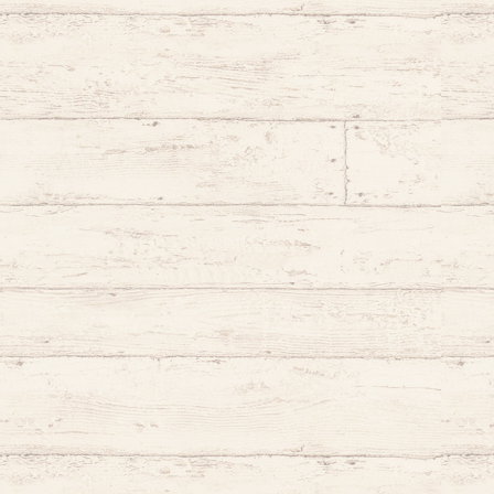
羽月ゆなな
松山そーいち
秋乃雨音
白原 ゆき
秋月ゆうと
天鈴凱斗
しろの