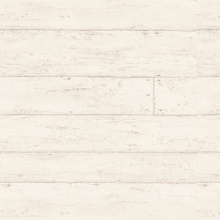
ふかみすいれん
七条いるか
ロザリー・ロックハート
野々宮 ねむ
珊瑚しゅか
夢羽九
おきゅたんbot
千歳 愛