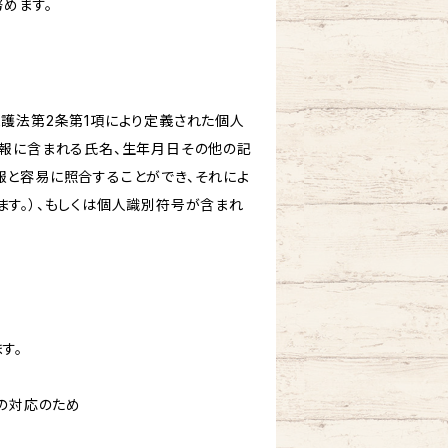
めます。
保護法第2条第1項により定義された個人
情報に含まれる氏名、生年月日その他の記
報と容易に照合することができ、それによ
す。）、もしくは個人識別符号が含まれ
す。
への対応のため