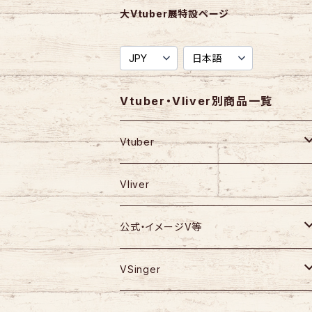
大Vtuber展特設ページ
Vtuber・Vliver別商品一覧
Vtuber
天野 螢
Vliver
藍村シアン
公式・イメージV等
飴三屋かんろ
絢月彩楓
VSinger
59224
高梨ユウ
警戒ブロオドキャストCHERRY