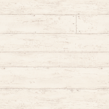
慄鬼ユラ
音罪ルト
海丑かなた